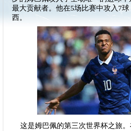
最大贡献者。他在5场比赛中攻入7
西。
这是姆巴佩的第三次世界杯之旅。