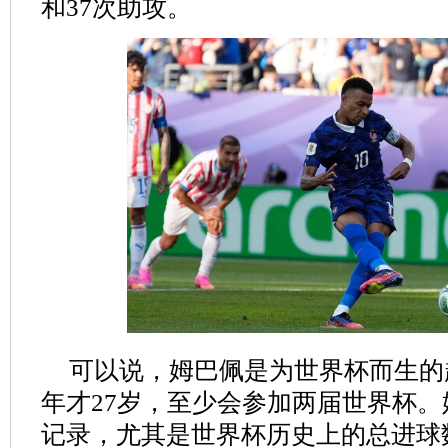
和37次助攻。
可以说，姆巴佩是为世界杯而生的
年才27岁，至少会参加两届世界杯
记录，尤其是世界杯历史上的总进球