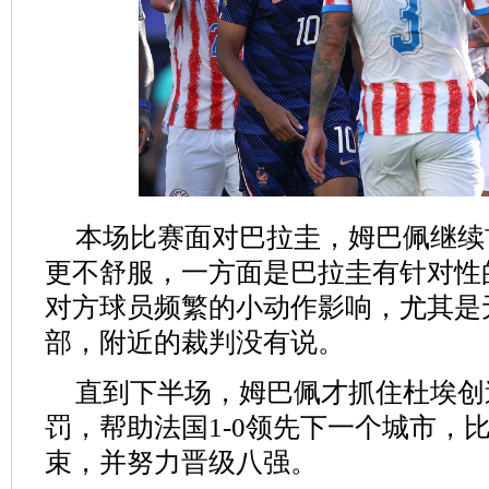
本场比赛面对巴拉圭，姆巴佩继续
更不舒服，一方面是巴拉圭有针对性
对方球员频繁的小动作影响，尤其是
部，附近的裁判没有说。
直到下半场，姆巴佩才抓住杜埃创
罚，帮助法国1-0领先下一个城市，
束，并努力晋级八强。