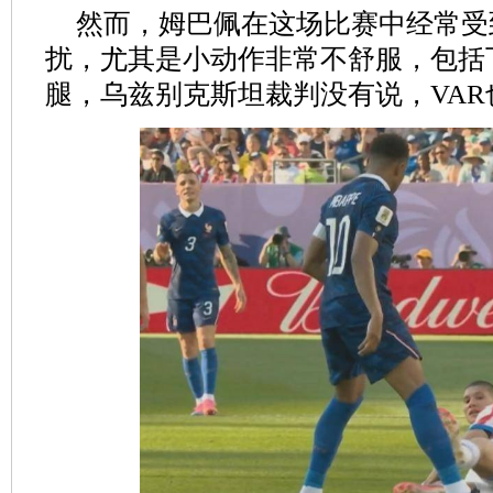
然而，姆巴佩在这场比赛中经常受
扰，尤其是小动作非常不舒服，包括
腿，乌兹别克斯坦裁判没有说，VAR