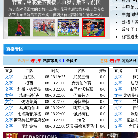
【每日之星】努萨：从偶像追随者到北欧
官宣，申花签下新援，33岁，后卫，前国
的三种表情
中甲第1
安东尼奥·努萨，这位拥有挪威与尼日利亚血统的年轻边锋，
为了应对蒋圣龙的伤情，上海申花寻求后防线补强，曾考虑
脚，高准翼2000万报价被放弃
新信仰弥补挪威短板
中超·
签下山东鲁能后卫高准翼，但因报价过高转而引进李松益。
以爆发力和盘带技巧迅速崭露头角。
卧槽！骑
反转了！
穆雷道
更难
直播专区
巴西甲
进行中
格雷米奥
0-1
圣保罗
意杯
进行中
阿斯科利
2-1
直播
主队
时间
客队
赛果
直播
文字
浙江队
08-08 19:35
武汉三镇
0-0
文字
柯
文字
根西
08-08 21:00
克劳伯体育
0-0
文字
迪
文字
利斯卡德竞技
08-08 22:00
布里奇沃特联
0-0
文字
斯
文字
塔维斯托克
08-08 22:00
圣布莱齐
0-0
文字
戈德曼
文字
锡德茅斯
08-08 22:00
斯特里特
0-0
文字
希
文字
马姆斯伯里
08-08 22:00
朗莱文斯
0-0
文字
伊
文字
比肯斯菲尔德
08-08 22:00
佩恩泰勒
0-0
文字
沃
文字
罗马格拉斯圣乔治
08-08 22:00
海伦
0-0
文字
伍德
文字
霍利波特
08-08 22:00
沃灵福德克罗马什
0-0
文字
舍伍