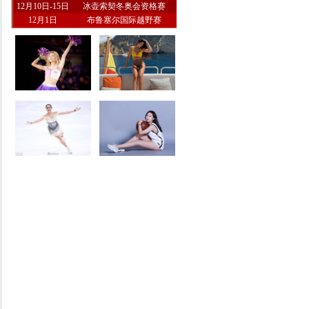
12月10日-15日
冰壶索契冬奥会资格赛
12月1日
布鲁塞尔国际越野赛