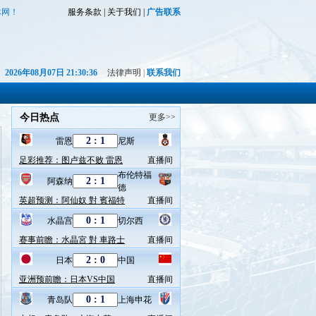
体网！
服务条款
|
关于我们
|
广告联系
2026年08月07日 21:30:37
法律声明
|
联系我们
今日热点
更多>>
雷恩
尼斯
足彩推荐：图卢兹不败 雷恩
直播间
布伦特福
阿森纳
德
英超预测：阿仙奴 對 賓福特
直播间
水晶宫
切尔西
赛事前瞻：水晶宮 對 車路士
直播间
日本
中国
亚洲预前瞻：日本VS中国
直播间
青岛队
上海申花