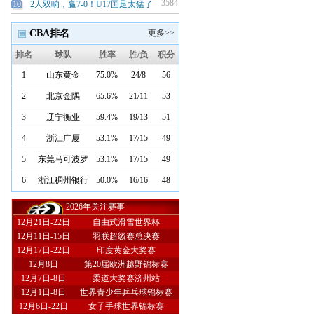
3584
3491
3410
10
10
10
2人双响，赢7-0！U17国足太猛了
WOC！詹姆斯亲口承认！布朗尼的
弗里茨称德约阿卡有赛程特权遭西
CBA排名
更多>>
排名
球队
胜率
胜/负
积分
1
山东黄金
75.0%
24/8
56
2
北京金隅
65.6%
21/11
53
3
辽宁衡业
59.4%
19/13
51
4
浙江广厦
53.1%
17/15
49
5
东莞马可波罗
53.1%
17/15
49
6
浙江稠州银行
50.0%
16/16
48
2026年关注赛事
12月21日-22日
自由式滑雪世界杯
12月11日-15日
羽联超级赛总决赛
12月17日-22日
印度黄金大奖赛
12月8日
第20届欧洲越野锦标赛
12月7日-8日
柔道大奖赛济州站
12月1日-8日
世界青少年乒乓球锦标赛
12月6日-22日
女子手球世界锦标赛