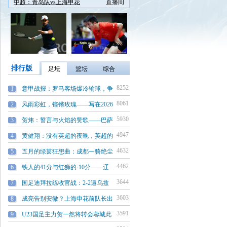
中超：青岛队vs上海申花
直播间
排行版
足坛
篮坛
综合
8252
9054
7734
1
1
1
意甲战报：罗马客场爆冷输球，争
杨毅CBA观察：麦基空降北京引爆
排超季后赛今夜烽烟四起！沪津大
8061
7184
6692
2
2
2
风雨彩虹，铿锵玫瑰——写在2026
休斯顿的52胜与学费——乌度卡第
中国田径的“多维破局”：当邢家
5930
6257
6176
3
3
3
贺炜：誓言与火焰的赞歌——巴萨
贺炜：九连胜的终点，亦是新征途
墨尔本的夜与罗兰·加洛斯的泪
4947
5489
6064
4
4
4
黄健翔：没有英超的夜晚，英超的
杨毅热火观察：残阵热火迎战西部
绿夹克的传承与孤勇者的远征：麦
4632
5137
4550
5
5
5
五月的绿茵狂想曲：成都一骑绝尘
休斯顿的52胜与学费——乌度卡第
初夏的蝉鸣与重生的烈火——写在
4462
3569
3840
6
6
6
铁人的41分与红狮的-10分——辽
CBA新赛季！共有5支球队，喊出了
绿茵场外的另一种弧线：德国公开
3644
3533
3494
7
7
7
国足迪拜拉练收官战：2-2遭乌兹
疯狂北伐！本赛季的伦纳德，能否
53岁奥运冠军王军霞：退役后移居
3603
3522
3494
8
8
8
成亮告别安徽？上海申花前队长出
湖人首轮遇火箭，逆袭晋级全看这
退役后移居美国，3个孩子3个爹，
3591
3519
3449
9
9
9
U23国足主力贺一然将转会蓉城此
詹姆斯谈总胜场数排名历史第一，
斯诺克世锦赛赛程：赵心童明日首