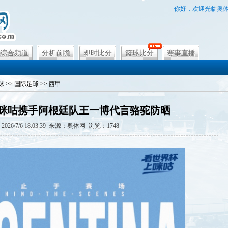
你好，欢迎光临奥
综合频道
分析前瞻
即时比分
篮球比分
赛事直播
球
>>
国际足球
>>
西甲
10|咪咕携手阿根廷队王一博代言骆驼防晒
026/7/6 18:03:39 来源：奥体网 浏览：
1748