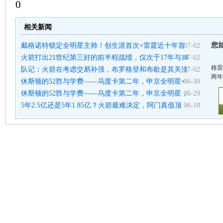
0
相关新闻
您
戴格诺特锁定全明星主帅！创生涯首次+雷霆近十年首
07-02
火箭打出21世纪第三好的前半程战绩，仅次于17年与18
07-02
格雷
队记：火箭在考虑交易补强，布罗格登和布歇是其关注
07-02
两年
休斯顿的52胜与学费——乌度卡第二年，申京全明星+
06-30
休斯顿的52胜与学费——乌度卡第二年，申京全明星，
06-29
5年2.5亿还是5年1.85亿？火箭最难决定，阿门真值顶
06-18