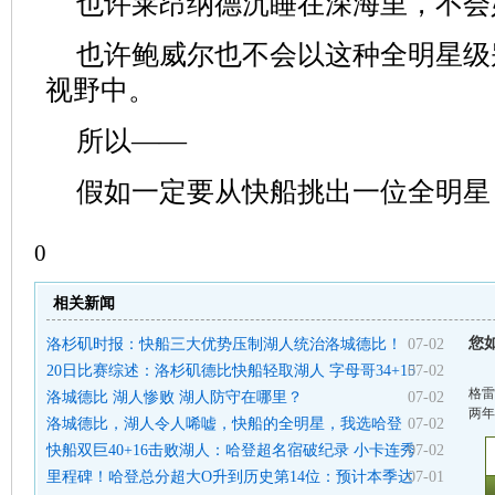
也许莱昂纳德沉睡在深海里，不会
也许鲍威尔也不会以这种全明星级
视野中。
所以——
假如一定要从快船挑出一位全明星
0
相关新闻
您
洛杉矶时报：快船三大优势压制湖人统治洛城德比！
07-02
20日比赛综述：洛杉矶德比快船轻取湖人 字母哥34+15
07-02
格雷
洛城德比 湖人惨败 湖人防守在哪里？
07-02
两年
洛城德比，湖人令人唏嘘，快船的全明星，我选哈登
07-02
快船双巨40+16击败湖人：哈登超名宿破纪录 小卡连秀
07-02
里程碑！哈登总分超大O升到历史第14位：预计本季达
07-01