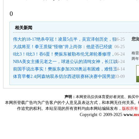
0
相关新闻
您
伟大的18-17绝杀夺冠！凌晨5点半，吴宜泽创历史，狂
06-25
大战将至！拳王质疑“怪物”井上尚弥：他是否已经疲
06-25
格雷
0比3！0比3！吞6蛋！樊振东被勒布伦兄弟轮番修理，
06-24
两年
NBA美女主播元老之一，球迷公认的清纯女神，长江以
06-24
前国手说出事实！樊振东参加2028奥运有困难，难怪王
04-14
体育早餐2.4|阿森纳双杀切尔西进联赛杯决赛中国男篮
03-09
声明：
本网资讯仅供体育爱好者浏览、购买中
本网所登载广告均为广告客户的个人意见及表达方式，和本网无任何关系。
作追究的权利。本站呈现的所有资料均由本网站编辑发布，
版权所有
Copyright © 2009-2025
www.
ms