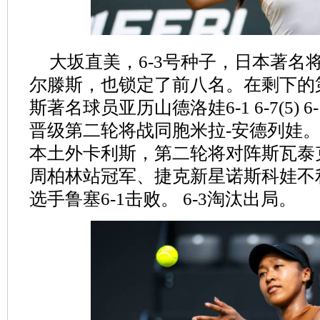
大坂直美，6-3号种子，日本著名将
尔滕斯，也锁定了前八名。在剩下的
斯著名球员亚历山德洛娃6-1 6-7(5)
晋级第二轮将战同胞米拉-安德列娃。纳瓦罗
本土外卡利斯，第二轮将对阵斯瓦泰
周柏林站冠军、捷克新星诺斯科娃不
选手鲁塞6-1击败。 6-3淘汰出局。