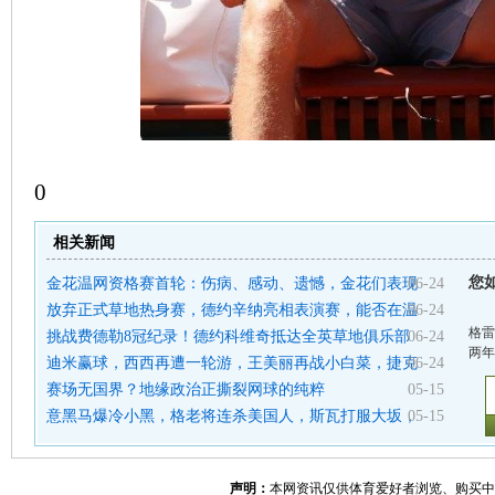
0
相关新闻
您
金花温网资格赛首轮：伤病、感动、遗憾，金花们表现
06-24
放弃正式草地热身赛，德约辛纳亮相表演赛，能否在温
06-24
格雷
挑战费德勒8冠纪录！德约科维奇抵达全英草地俱乐部
06-24
两年
迪米赢球，西西再遭一轮游，王美丽再战小白菜，捷克
06-24
赛场无国界？地缘政治正撕裂网球的纯粹
05-15
意黑马爆冷小黑，格老将连杀美国人，斯瓦打服大坂，
05-15
声明：
本网资讯仅供体育爱好者浏览、购买中