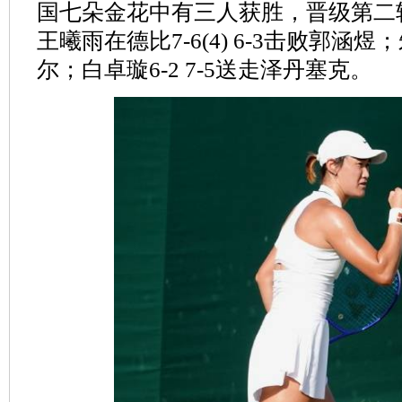
国七朵金花中有三人获胜，晋级第二
王曦雨在德比7-6(4) 6-3击败郭涵煜；
尔；白卓璇6-2 7-5送走泽丹塞克。