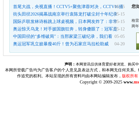
您
首尾大战，央视直播！CCTV5+聚焦津蓉对决，CCTV16播
05-15
街头田径2026揭幕战南京举行袁陈龙打破尘封十年纪录
05-15
格雷
国际乒联发林诗栋跳上球桌视频，日本网友炸了：非常
05-15
两年
奥运惊天乌龙！对手披国旗狂奔，转身傻眼了：冠军是
05-12
中国田径的“多维破局”：当邢家梁三破纪录，我们看
05-05
奥运冠军巩立姣暴瘦40斤！曾为石家庄马拉松助威
04-20
声明：
本网资讯仅供体育爱好者浏览、购买中
本网所登载广告均为广告客户的个人意见及表达方式，和本网无任何关系。
作追究的权利。本站呈现的所有资料均由本网站编辑发布，
版权所有
Copyright © 2009-2025
www.
ms