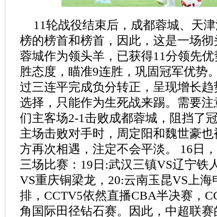
11轮战役结束后，成都蓉城、天
榜的榜首和榜首，因此，这是一场彻
蓉城作为领头羊，已获得11分领先
胜态度，瞄准9连胜，巩固冠军优势
过三连平完成负分转正，呈现增长趋
选择，只能作为生死战来踢。需要注
们主客场2-1击败成都蓉城，阻挡了
主场击败对手时，周定阳和魏世豪也
方再次相遇，注定不会平淡。 16日
三场比赛：19日:武汉三镇VS辽宁铁人，
VS重庆铜梁龙，20:云南玉昆VS上
排，CCTV5依然直播CBA半决赛，CC
角国际田径钻石赛。因此，中超联赛