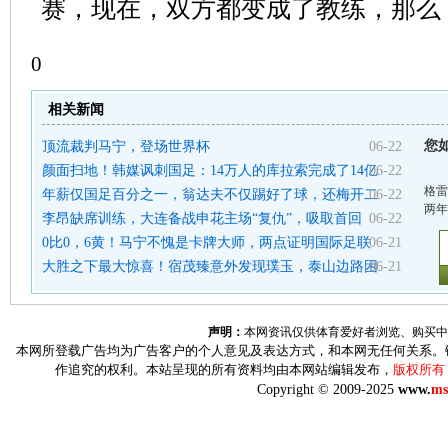
赛，现在，双方都变成了教练，那么
0
相关新闻
您
顶流裁判马宁，登场世界杯
06-22
颜面扫地！韩媒讽刺国足：14万人的库拉索完成了14亿
06-22
格雷
年薪仅国足百分之一，翁达夫不仅踢好了球，还梅开二
06-22
两年
李昂缺席训练，大连备战申花主场“复仇”，吸取首回
06-22
0比0，6黄！马宁不愧是卡牌大师，两点证明国际足联
06-21
大胜之下最大惊喜！宿茂臻意外发现璞玉，泰山边路困
06-21
声明：
本网资讯仅供体育爱好者浏览、购买中
本网所登载广告均为广告客户的个人意见及表达方式，和本网无任何关系。
作追究的权利。本站呈现的所有资料均由本网站编辑发布，
版权所有
Copyright © 2009-2025
www.
ms