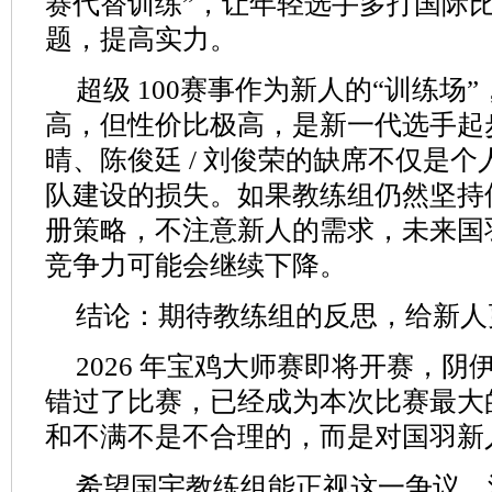
赛代替训练”，让年轻选手多打国际
题，提高实力。
超级 100赛事作为新人的“训练场
高，但性价比极高，是新一代选手起
晴、陈俊廷 / 刘俊荣的缺席不仅是
队建设的损失。如果教练组仍然坚持
册策略，不注意新人的需求，未来国
竞争力可能会继续下降。
结论：期待教练组的反思，给新人
2026 年宝鸡大师赛即将开赛，阴伊
错过了比赛，已经成为本次比赛最大
和不满不是不合理的，而是对国羽新
希望国宇教练组能正视这一争议，