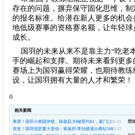
存在的问题，摒弃保守固化思维，制
的报名标准。给潜在新人更多的机会
地低级赛事的资格赛名额，让年轻球
成长。
国羽的未来从来不是靠主力“吃老
手的崛起和支撑。期待未来看到更多
赛场上为国羽赢得荣耀，也期待教练
设，让国羽拥有大量的人才和繁荣！
0
相关新闻
您
离谱！国羽小将阴伊晴、陈俊廷/刘峻荣均R1，家门口
05-15
突发！国羽混双重大变动：蒋振邦/李怡婧退出两站500
05-12