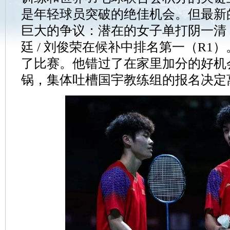
是年轻球员突破的绝佳机会。但最新
巨大的争议：潜在的女子单打阴一清
廷 / 刘俊荣在候补中排名第一（R1
了比赛。他错过了在家里加分的好机
锅，集体吐槽国宇教练组的报名决定