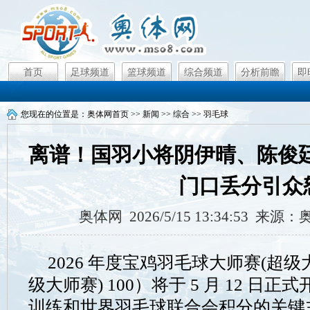
首页
足球频道
篮球频道
综合频道
分析前瞻
即
您现在的位置是：
奥体网首页
>>
新闻
>>
综合
>>
羽毛球
离谱！国羽小将阴伊晴、陈俊廷
门口丢分引众
奥体网 2026/5/15 13:34:53 来
2026 年度宝鸡羽毛球大师赛(超级
级大师赛) 100）将于 5 月 12 
训练和世界羽毛球联合会积分的关键