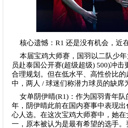
核心遗憾：R1 还是没有机会，近
本届宝鸡大师赛，国羽以二队少年
员赴泰国公开赛(超级超级) 500)
合理规划。但在低水平、高性价比的超
中，两人 / 球迷们称潜力球员的缺席
女单阴伊晴(R1)：作为国羽青年队的
年，阴伊晴此前在国内赛事中表现出
心人选。在这次宝鸡大师赛中，她在
一，原本被认为是最有希望的选手。要