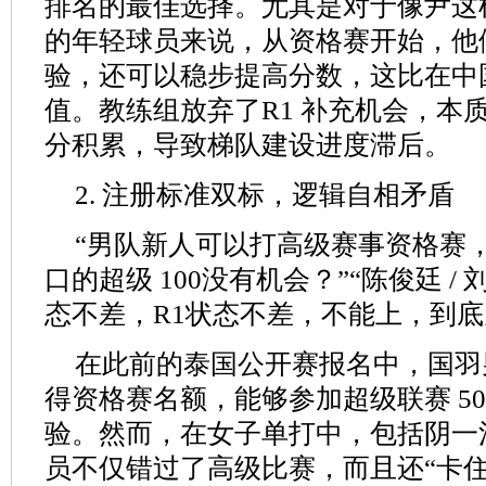
排名的最佳选择。尤其是对于像尹这
的年轻球员来说，从资格赛开始，他
验，还可以稳步提高分数，这比在中
值。教练组放弃了R1 补充机会，本
分积累，导致梯队建设进度滞后。
2. 注册标准双标，逻辑自相矛盾
“男队新人可以打高级赛事资格赛
口的超级 100没有机会？”“陈俊廷 /
态不差，R1状态不差，不能上，到底
在此前的泰国公开赛报名中，国羽
得资格赛名额，能够参加超级联赛 5
验。然而，在女子单打中，包括阴一
员不仅错过了高级比赛，而且还“卡住