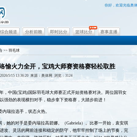
你好，欢迎光临奥
综合频道
分析前瞻
即时比分
篮球比分
赛事直播
合
>>
羽毛球
洛愉火力全开，宝鸡大师赛资格赛轻松取胜
026/5/15 13:36:20 来源：奥体网 浏览：
3124
6 2008年，中国(宝鸡)国际羽毛球大师赛正式开始资格赛对决。两位国羽女
以强劲的表现横扫对手，稳步拿下资格赛，大踏步前进！
胜委内瑞拉选手，状态火热。
琪，她的对手是委内瑞拉高碧娜。（Gabriela）。比赛一开始，袁安琪
进攻、灵活的网前连接和稳定的防守，他牢牢控制了场上的节奏，完