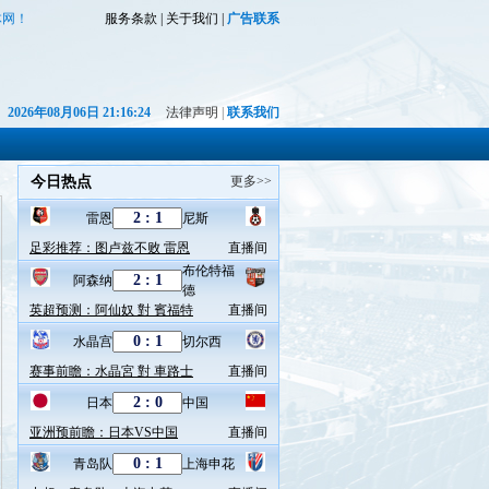
体网！
服务条款
|
关于我们
|
广告联系
2026年08月06日 21:16:24
法律声明
|
联系我们
今日热点
更多>>
雷恩
尼斯
足彩推荐：图卢兹不败 雷恩
直播间
布伦特福
阿森纳
德
英超预测：阿仙奴 對 賓福特
直播间
水晶宫
切尔西
赛事前瞻：水晶宮 對 車路士
直播间
日本
中国
亚洲预前瞻：日本VS中国
直播间
青岛队
上海申花