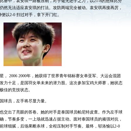
比赛中，袁安琪一路被压制，对手毫无还手之力，以21-8的悬殊比分
仍然无法适应袁安琪的打法。攻防两端完全被动。袁安琪再接再厉，
分钟便以2-0 扫过对手，拿下开门红。
， 2006 2000年，她获得了世界青年锦标赛女单亚军、大运会混团
发力十足，是国羽女单未来的潜力股。这次参加宝鸡大师赛，她状态
极佳的竞技状态。
国球员，左手将尽显力量。
也交出了亮眼的答卷。她的对手是泰国球员帕尼特皮查。作为左手球
确，节奏多变，一上场就迅速占据主动。面对泰国球员的顽强对抗，
前球细腻，后场果断杀球，全程压制对手节奏。最终，邬洛愉以2-0