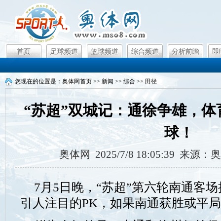
首页
足球频道
篮球频道
综合频道
分析前瞻
即
您现在的位置是：
奥体网首页
>>
新闻
>>
综合
>>
田径
“苏超”双城记：通徐争雄，
球！
奥体网 2025/7/8 18:05:39 来
7月5日晚，“苏超”第六轮南通客
引人注目的PK，如果南通获胜或平