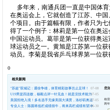
多年来，南通兵团一直是中国体育
在奥运会上，它就创造了江苏、中国
个项目。由于篇幅有限，作者只为七
得了一个例子：林莉是第一位在奥运
中国运动员。葛菲是第一位获得奥运
球运动员之一。黄旭是江苏第一位获
动员。李菊是我省乒乓球界第一位获
0
相关新闻
您
“苏超”双城记：通徐争雄，体育精彩故事岂止足球！
07-08
U19男篮四连败，杨毅点评一针见血！就是没技术能力
07-05
格雷
美国拒绝入境！多名选手无缘美国大满贯，洛杉矶奥运
07-05
两年
专业人士：陈圆将低栏成绩很牛，将来高栏成绩有望冲
06-30