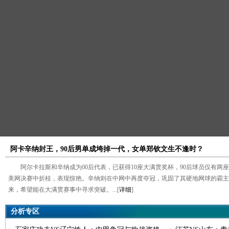
阿卡辛纳封王，90后男单成垮掉一代，女单郑钦文生不逢时？
阿尔卡拉斯和辛纳成为00后代表，已获得10座大满贯奖杯，90后球员仅有两
美网决赛中折桂，表现惊艳。辛纳则在中网中再度夺冠，巩固了其硬地网球的霸主
来，希望能在大满贯赛事中寻求突破。...[
详细
]
分析专区