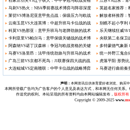
石家庄功夫VS辽宁铁人：中甲争冠与欧战资格
江苏VS山东：青
马刺VS热火：NBA季前赛战术博弈与阵容深度
英超名家推荐：利
莱切VS博洛尼亚意甲焦点战：保级压力与欧战
解放者杯推荐：智
云南玉昆VS大连英博：中超升班马卡位战的战
别瞧不起小亨利 8
科莫VS热那亚：意甲升班马与老牌劲旅的战术
乐天继续狂威!8
卡利亚里VS帕尔马：意甲保级关键战的战术博
央联第二名保卫战
阿森纳VS诺丁汉森林：争冠与欧战资格的关键
多特蒙德气象新 8
马赛VS洛里昂：法甲传统劲旅与升班马的战术
统一外野三鬼合体
广岛三箭VS京都不死鸟：J1联赛保四大战的战
虎落平阳·形势比人
大连鲲城VS定南赣联：中甲卡位战的战略博弈
马赛进行曲前奏变调
声明：
本网资讯仅供体育爱好者浏览、购买中
本网所登载广告均为广告客户的个人意见及表达方式，和本网无任何关系。
作追究的权利。本站呈现的所有资料均由本网站编辑发布，
版权所有
Copyright © 2009-2025
www.
ms