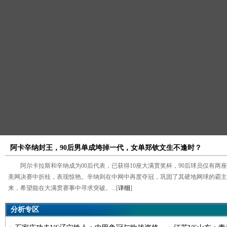
阿卡辛纳封王，90后男单成垮掉一代，女单郑钦文生不逢时？
阿尔卡拉斯和辛纳成为00后代表，已获得10座大满贯奖杯，90后球员仅有两
美网决赛中折桂，表现惊艳。辛纳则在中网中再度夺冠，巩固了其硬地网球的霸主
来，希望能在大满贯赛事中寻求突破。...[
详细
]
分析专区