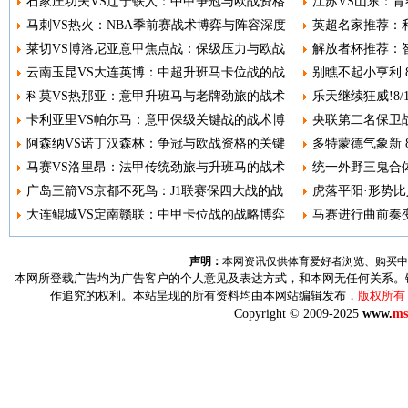
石家庄功夫VS辽宁铁人：中甲争冠与欧战资格
江苏VS山东：青
马刺VS热火：NBA季前赛战术博弈与阵容深度
英超名家推荐：利
莱切VS博洛尼亚意甲焦点战：保级压力与欧战
解放者杯推荐：智
云南玉昆VS大连英博：中超升班马卡位战的战
别瞧不起小亨利 8
科莫VS热那亚：意甲升班马与老牌劲旅的战术
乐天继续狂威!8
卡利亚里VS帕尔马：意甲保级关键战的战术博
央联第二名保卫战
阿森纳VS诺丁汉森林：争冠与欧战资格的关键
多特蒙德气象新 8
马赛VS洛里昂：法甲传统劲旅与升班马的战术
统一外野三鬼合体
广岛三箭VS京都不死鸟：J1联赛保四大战的战
虎落平阳·形势比人
大连鲲城VS定南赣联：中甲卡位战的战略博弈
马赛进行曲前奏变调
声明：
本网资讯仅供体育爱好者浏览、购买中
本网所登载广告均为广告客户的个人意见及表达方式，和本网无任何关系。
作追究的权利。本站呈现的所有资料均由本网站编辑发布，
版权所有
Copyright © 2009-2025
www.
ms