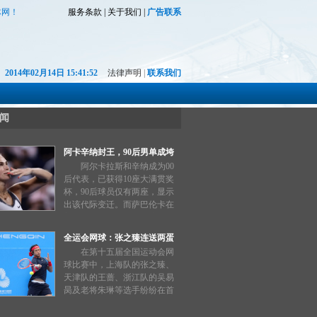
体网！
服务条款
|
关于我们
|
广告联系
2014年02月14日 15:41:52
法律声明
|
联系我们
闻
阿卡辛纳封王，90后男单成垮
掉一代，女单郑钦文生不逢
阿尔卡拉斯和辛纳成为00
时？
后代表，已获得10座大满贯奖
杯，90后球员仅有两座，显示
出该代际变迁。而萨巴伦卡在
美网决赛中折桂，表现惊艳。
辛纳则在中网中再度夺冠，巩
全运会网球：张之臻连送两蛋
固了其硬地网球的霸主地位。
携吴易昺晋级王蔷袁悦朱琳进
在第十五届全国运动会网
同时，郑钦文在挑战中塑造未
次轮
球比赛中，上海队的张之臻、
来，希望能在大满贯赛事中寻
天津队的王蔷、浙江队的吴易
求突破。
昺及老将朱琳等选手纷纷在首
轮中以压倒性比分取得胜利，
顺利晋级。女单方面，广东队