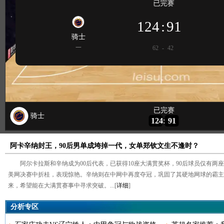
阿卡辛纳封王，90后男单成垮掉一代，女单郑钦文生不逢时？
阿尔卡拉斯和辛纳成为00后代表，已获得10座大满贯奖杯，90后球员仅有两
美网决赛中折桂，表现惊艳。辛纳则在中网中再度夺冠，巩固了其硬地网球的霸主
来，希望能在大满贯赛事中寻求突破。...[
详细
]
分析专区