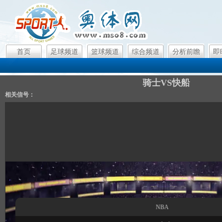
首页
足球频道
篮球频道
综合频道
分析前瞻
即
骑士VS快船
相关信号：