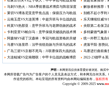
石家庄功夫VS辽宁铁人：中甲争冠与欧战资格
英超名家推荐：利
马刺VS热火：NBA季前赛战术博弈与阵容深度
解放者杯推荐：智
莱切VS博洛尼亚意甲焦点战：保级压力与欧战
别瞧不起小亨利 8
云南玉昆VS大连英博：中超升班马卡位战的战
乐天继续狂威!8
科莫VS热那亚：意甲升班马与老牌劲旅的战术
央联第二名保卫战
卡利亚里VS帕尔马：意甲保级关键战的战术博
多特蒙德气象新 8
阿森纳VS诺丁汉森林：争冠与欧战资格的关键
统一外野三鬼合体
马赛VS洛里昂：法甲传统劲旅与升班马的战术
虎落平阳·形势比人
广岛三箭VS京都不死鸟：J1联赛保四大战的战
马赛进行曲前奏变调
大连鲲城VS定南赣联：中甲卡位战的战略博弈
2022-23德甲＆
声明：
本网资讯仅供体育爱好者浏览、购买中
本网所登载广告均为广告客户的个人意见及表达方式，和本网无任何关系。
作追究的权利。本站呈现的所有资料均由本网站编辑发布，
版权所有
Copyright © 2009-2025
www.
ms