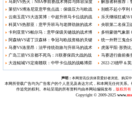
马刺VS热火：NBA季前赛战术博弈与阵容深度
解放者杯推荐：智
莱切VS博洛尼亚意甲焦点战：保级压力与欧战
别瞧不起小亨利 8
云南玉昆VS大连英博：中超升班马卡位战的战
乐天继续狂威!8
科莫VS热那亚：意甲升班马与老牌劲旅的战术
央联第二名保卫战
卡利亚里VS帕尔马：意甲保级关键战的战术博
多特蒙德气象新 8
阿森纳VS诺丁汉森林：争冠与欧战资格的关键
统一外野三鬼合体
马赛VS洛里昂：法甲传统劲旅与升班马的战术
虎落平阳·形势比人
广岛三箭VS京都不死鸟：J1联赛保四大战的战
马赛进行曲前奏变调
大连鲲城VS定南赣联：中甲卡位战的战略博弈
2022-23德甲＆
声明：
本网资讯仅供体育爱好者浏览、购买中
本网所登载广告均为广告客户的个人意见及表达方式，和本网无任何关系。
作追究的权利。本站呈现的所有资料均由本网站编辑发布，
版权所有
Copyright © 2009-2025
www.
ms