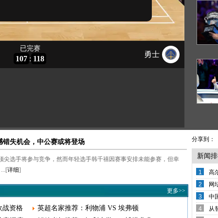
分享到：
憾错失机会，中公赛或将登场
新闻排
众多顶尖选手将参与竞争，然而年轻选手韩千禧因赛事安排未能参赛，但幸
.[
详细
]
1
高
2
网
更多>>
3
中
欧战资格
英超名家推荐：利物浦 VS 埃弗顿
4
从