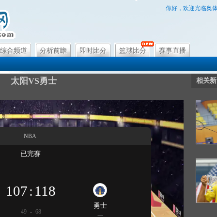
你好，欢迎光临奥
综合频道
分析前瞻
即时比分
篮球比分
赛事直播
太阳VS勇士
相关新