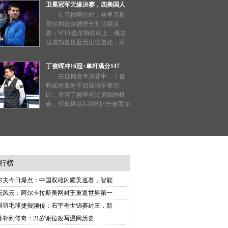
卫冕冠军无缘决赛，四美国人
一璠/杨钊煊表现出色晋级八
包揽冠亚军，莱巴坚持己见不
在马拉喀什站，格里克斯
强。同时，温网女单资格赛中
随大流
普尔和达尔德里分别晋级决
张帅与王曦雨均成功过关。
赛；WTA查尔斯顿站上，佩古
拉成功复仇亚历山德洛娃，而
阿尼西莫娃因伤退赛，肯宁晋
级。波哥大站的决赛由奥索里
丁俊晖冲16冠+单杆满分147
奥和卡瓦争夺。同时，20名男
分，2-10：不敌塞尔比无缘争夺
在世锦赛半决赛中，丁俊
子和女子球员联合向四大满贯
冠军
晖面对老对手四届冠军塞尔
发声，要求增加奖金和玩家权
比，尽管丁俊晖有过追回的机
益。
会，但最终以2-10的比分被塞尔
比淘汰，无缘决赛。塞尔比在
比赛中展现出极高的状态，频
频取得领先，丁俊晖的单杆147
分机会遗憾中断。
行榜
尔夫今日爆点：中国双雄闪耀美巡赛，智能
坛风云：阿尔卡拉斯美网封王重返世界第一
国羽毛球捷报频传：石宇奇世锦赛封王，新
替补到传奇：21岁谢拉改写温网历史