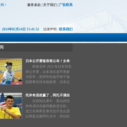
体网！
服务条款
|
关于我们
|
广告联系
2014年02月14日 15:41:52
法律声明
|
联系我们
闻
日本公开赛签表将公布！女单
韩千禧遗憾错失机会，中公赛
即将召开 2025 年日本羽毛
或将登场
球公开赛，众多顶尖选手将参
与竞争，然而年轻选手韩千禧
因赛事安排未能参赛，但幸运
替补进入中国公开赛，迎来证
明自己的良机。
托米奇居然赢了，阿扎不满丝
袜，拉杜赢球为啥哭？金花首
在首轮比赛中，复出的托
秀4进2
米奇成功击败同胞前进次轮，
波兰名将斯瓦泰克也不负众望
以两盘击败阿扎伦卡，而拉杜
卡努因接到坏消息在赛后情绪
崩溃。双打方面，中国组合徐