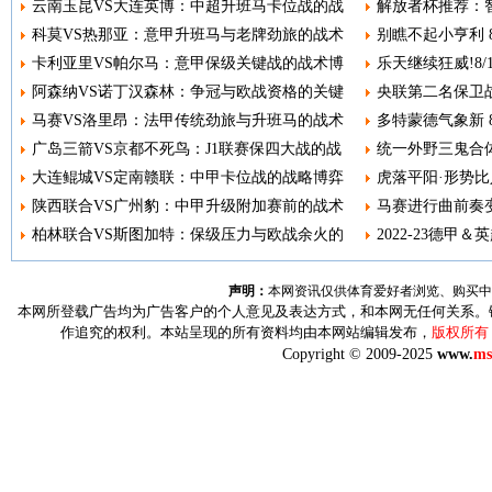
云南玉昆VS大连英博：中超升班马卡位战的战
解放者杯推荐：智
科莫VS热那亚：意甲升班马与老牌劲旅的战术
别瞧不起小亨利 8
卡利亚里VS帕尔马：意甲保级关键战的战术博
乐天继续狂威!8
阿森纳VS诺丁汉森林：争冠与欧战资格的关键
央联第二名保卫战
马赛VS洛里昂：法甲传统劲旅与升班马的战术
多特蒙德气象新 8
广岛三箭VS京都不死鸟：J1联赛保四大战的战
统一外野三鬼合体
大连鲲城VS定南赣联：中甲卡位战的战略博弈
虎落平阳·形势比人
陕西联合VS广州豹：中甲升级附加赛前的战术
马赛进行曲前奏变调
柏林联合VS斯图加特：保级压力与欧战余火的
2022-23德甲＆
声明：
本网资讯仅供体育爱好者浏览、购买中
本网所登载广告均为广告客户的个人意见及表达方式，和本网无任何关系。
作追究的权利。本站呈现的所有资料均由本网站编辑发布，
版权所有
Copyright © 2009-2025
www.
ms