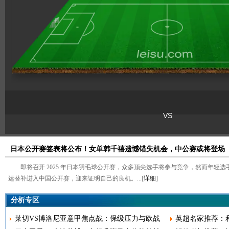
日本公开赛签表将公布！女单韩千禧遗憾错失机会，中公赛或将登场
即将召开 2025 年日本羽毛球公开赛，众多顶尖选手将参与竞争，然而年轻
运替补进入中国公开赛，迎来证明自己的良机。...[
详细
]
分析专区
莱切VS博洛尼亚意甲焦点战：保级压力与欧战
英超名家推荐：利