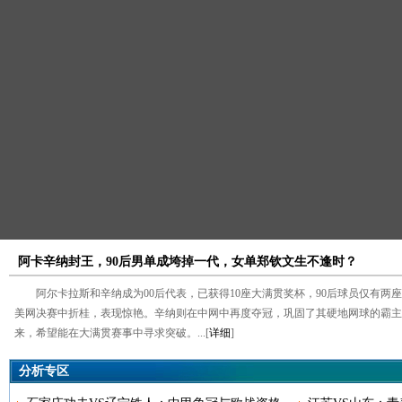
阿卡辛纳封王，90后男单成垮掉一代，女单郑钦文生不逢时？
阿尔卡拉斯和辛纳成为00后代表，已获得10座大满贯奖杯，90后球员仅有两
美网决赛中折桂，表现惊艳。辛纳则在中网中再度夺冠，巩固了其硬地网球的霸主
来，希望能在大满贯赛事中寻求突破。...[
详细
]
分析专区