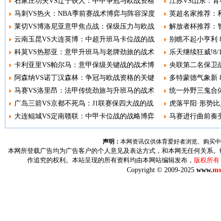
石家庄功夫VS辽宁铁人：中甲争冠与欧战资格
江苏VS山东：青
马刺VS热火：NBA季前赛战术博弈与阵容深度
英超名家推荐：利
莱切VS博洛尼亚意甲焦点战：保级压力与欧战
解放者杯推荐：智
云南玉昆VS大连英博：中超升班马卡位战的战
别瞧不起小亨利 8
科莫VS热那亚：意甲升班马与老牌劲旅的战术
乐天继续狂威!8
卡利亚里VS帕尔马：意甲保级关键战的战术博
央联第二名保卫战
阿森纳VS诺丁汉森林：争冠与欧战资格的关键
多特蒙德气象新 8
马赛VS洛里昂：法甲传统劲旅与升班马的战术
统一外野三鬼合体
广岛三箭VS京都不死鸟：J1联赛保四大战的战
虎落平阳·形势比人
大连鲲城VS定南赣联：中甲卡位战的战略博弈
马赛进行曲前奏变调
声明：
本网资讯仅供体育爱好者浏览、购买中
本网所登载广告均为广告客户的个人意见及表达方式，和本网无任何关系。
作追究的权利。本站呈现的所有资料均由本网站编辑发布，
版权所有
Copyright © 2009-2025
www.
ms