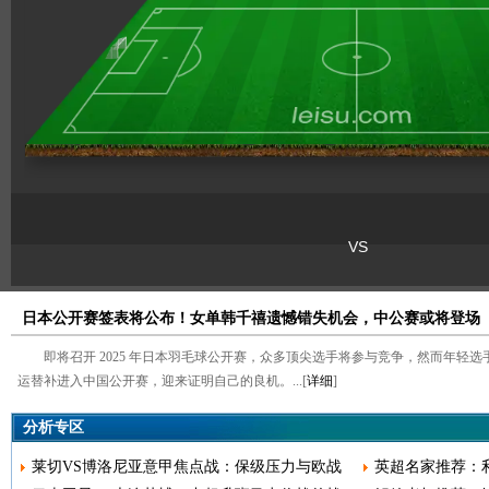
日本公开赛签表将公布！女单韩千禧遗憾错失机会，中公赛或将登场
即将召开 2025 年日本羽毛球公开赛，众多顶尖选手将参与竞争，然而年轻
运替补进入中国公开赛，迎来证明自己的良机。...[
详细
]
分析专区
莱切VS博洛尼亚意甲焦点战：保级压力与欧战
英超名家推荐：利