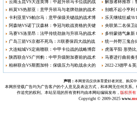
云南玉昆VS大连英博：中超升班马卡位战的战
解放者杯推荐：智
科莫VS热那亚：意甲升班马与老牌劲旅的战术
别瞧不起小亨利 8
卡利亚里VS帕尔马：意甲保级关键战的战术博
乐天继续狂威!8
阿森纳VS诺丁汉森林：争冠与欧战资格的关键
央联第二名保卫战
马赛VS洛里昂：法甲传统劲旅与升班马的战术
多特蒙德气象新 8
广岛三箭VS京都不死鸟：J1联赛保四大战的战
统一外野三鬼合体
大连鲲城VS定南赣联：中甲卡位战的战略博弈
虎落平阳·形势比人
陕西联合VS广州豹：中甲升级附加赛前的战术
马赛进行曲前奏变调
柏林联合VS斯图加特：保级压力与欧战余火的
2022-23德甲＆
声明：
本网资讯仅供体育爱好者浏览、购买中
本网所登载广告均为广告客户的个人意见及表达方式，和本网无任何关系。
作追究的权利。本站呈现的所有资料均由本网站编辑发布，
版权所有
Copyright © 2009-2025
www.
ms