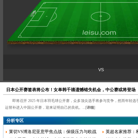
日本公开赛签表将公布！女单韩千禧遗憾错失机会，中公赛或将登场
即将召开 2025 年日本羽毛球公开赛，众多顶尖选手将参与竞争，然而年轻
运替补进入中国公开赛，迎来证明自己的良机。...[
详细
]
分析专区
莱切VS博洛尼亚意甲焦点战：保级压力与欧战
英超名家推荐：利