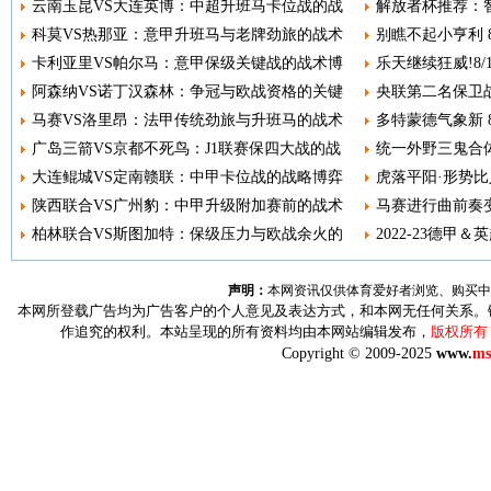
云南玉昆VS大连英博：中超升班马卡位战的战
解放者杯推荐：智
科莫VS热那亚：意甲升班马与老牌劲旅的战术
别瞧不起小亨利 8
卡利亚里VS帕尔马：意甲保级关键战的战术博
乐天继续狂威!8
阿森纳VS诺丁汉森林：争冠与欧战资格的关键
央联第二名保卫战
马赛VS洛里昂：法甲传统劲旅与升班马的战术
多特蒙德气象新 8
广岛三箭VS京都不死鸟：J1联赛保四大战的战
统一外野三鬼合体
大连鲲城VS定南赣联：中甲卡位战的战略博弈
虎落平阳·形势比人
陕西联合VS广州豹：中甲升级附加赛前的战术
马赛进行曲前奏变调
柏林联合VS斯图加特：保级压力与欧战余火的
2022-23德甲＆
声明：
本网资讯仅供体育爱好者浏览、购买中
本网所登载广告均为广告客户的个人意见及表达方式，和本网无任何关系。
作追究的权利。本站呈现的所有资料均由本网站编辑发布，
版权所有
Copyright © 2009-2025
www.
ms