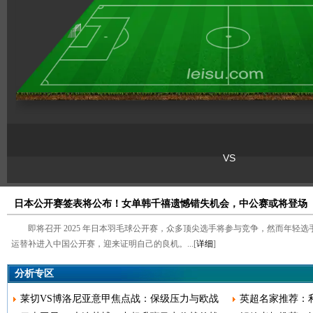
日本公开赛签表将公布！女单韩千禧遗憾错失机会，中公赛或将登场
即将召开 2025 年日本羽毛球公开赛，众多顶尖选手将参与竞争，然而年轻
运替补进入中国公开赛，迎来证明自己的良机。...[
详细
]
分析专区
莱切VS博洛尼亚意甲焦点战：保级压力与欧战
英超名家推荐：利