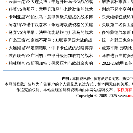
云南玉昆VS大连英博：中超升班马卡位战的战
解放者杯推荐：智
科莫VS热那亚：意甲升班马与老牌劲旅的战术
别瞧不起小亨利 8
卡利亚里VS帕尔马：意甲保级关键战的战术博
乐天继续狂威!8
阿森纳VS诺丁汉森林：争冠与欧战资格的关键
央联第二名保卫战
马赛VS洛里昂：法甲传统劲旅与升班马的战术
多特蒙德气象新 8
广岛三箭VS京都不死鸟：J1联赛保四大战的战
统一外野三鬼合体
大连鲲城VS定南赣联：中甲卡位战的战略博弈
虎落平阳·形势比人
陕西联合VS广州豹：中甲升级附加赛前的战术
马赛进行曲前奏变调
柏林联合VS斯图加特：保级压力与欧战余火的
2022-23德甲＆
声明：
本网资讯仅供体育爱好者浏览、购买中
本网所登载广告均为广告客户的个人意见及表达方式，和本网无任何关系。
作追究的权利。本站呈现的所有资料均由本网站编辑发布，
版权所有
Copyright © 2009-2025
www.
ms