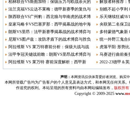
柏林联合VS斯图加特：保级压力与欧战余火的
解放者杯推荐：智
法兰克福VS云达不莱梅：德甲新赛季的复仇与
别瞧不起小亨利 8
陕西联合VS广州豹：西北狼与华南虎的战术博
乐天继续狂威!8
皇家马略卡VS巴塞罗那：西甲揭幕战的地中海
央联第二名保卫战
朗斯VS里昂：法甲新赛季揭幕战的战术博弈与
多特蒙德气象新 8
尼斯VS图卢兹：攻防矛盾下的战术博弈与胜负
统一外野三鬼合体
阿拉维斯 VS 莱万特赛前分析：保级大战与战
虎落平阳·形势比人
法甲争冠关键战前瞻：朗斯VS里昂战术博弈与
马赛进行曲前奏变调
阿拉维斯 VS 莱万特 赛前深度解析：西甲新
2022-23德甲＆
声明：
本网资讯仅供体育爱好者浏览、购买中
本网所登载广告均为广告客户的个人意见及表达方式，和本网无任何关系。
作追究的权利。本站呈现的所有资料均由本网站编辑发布，
版权所有
Copyright © 2009-2025
www.
ms