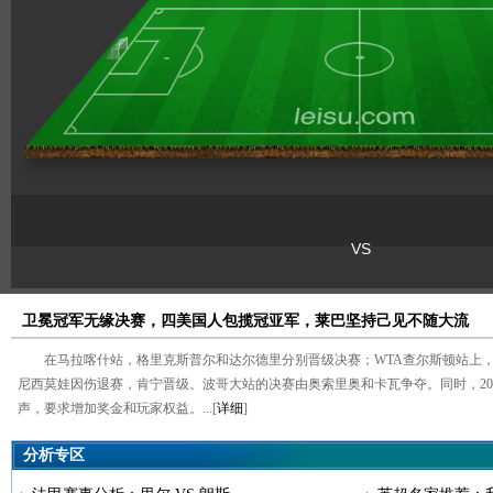
卫冕冠军无缘决赛，四美国人包揽冠亚军，莱巴坚持己见不随大流
在马拉喀什站，格里克斯普尔和达尔德里分别晋级决赛；WTA查尔斯顿站上
尼西莫娃因伤退赛，肯宁晋级。波哥大站的决赛由奥索里奥和卡瓦争夺。同时，2
声，要求增加奖金和玩家权益。...[
详细
]
分析专区