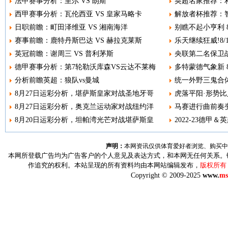
法甲赛事分析：里尔 VS 朗斯
英超名家推荐：利
西甲赛事分析：瓦伦西亚 VS 皇家马略卡
解放者杯推荐：智
日职前瞻：町田泽维亚 VS 湘南海洋
别瞧不起小亨利 8
赛事前瞻：鹿特丹斯巴达 VS 赫拉克莱斯
乐天继续狂威!8
英冠前瞻：谢周三 VS 普利茅斯
央联第二名保卫战
德甲赛事分析：第7轮勒沃库森VS云达不莱梅
多特蒙德气象新 8
分析前瞻英超：狼队vs曼城
统一外野三鬼合体
8月27日运彩分析，堪萨斯皇家对战圣地牙哥
虎落平阳·形势比人
8月27日运彩分析，奥克兰运动家对战纽约洋
马赛进行曲前奏变调
8月20日运彩分析，坦帕湾光芒对战堪萨斯皇
2022-23德甲＆
声明：
本网资讯仅供体育爱好者浏览、购买中
本网所登载广告均为广告客户的个人意见及表达方式，和本网无任何关系。
作追究的权利。本站呈现的所有资料均由本网站编辑发布，
版权所有
Copyright © 2009-2025
www.
ms